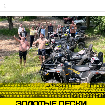
ym(104101191,'reachGoal','lead_sucsess')